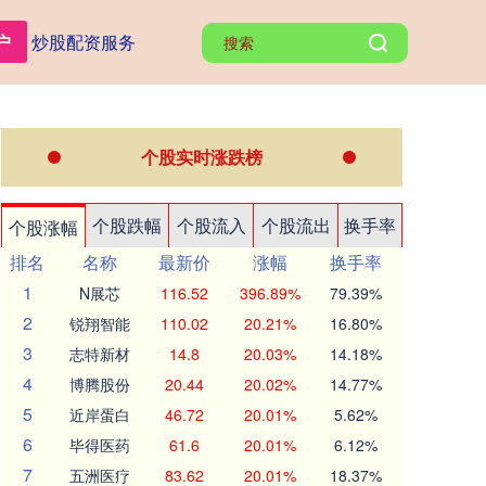
户
炒股配资服务
个股实时涨跌榜
个股跌幅
个股流入
个股流出
换手率
个股涨幅
排名
名称
最新价
涨幅
换手率
1
N展芯
116.52
396.89%
79.39%
2
锐翔智能
110.02
20.21%
16.80%
3
志特新材
14.8
20.03%
14.18%
4
博腾股份
20.44
20.02%
14.77%
5
近岸蛋白
46.72
20.01%
5.62%
6
毕得医药
61.6
20.01%
6.12%
7
五洲医疗
83.62
20.01%
18.37%