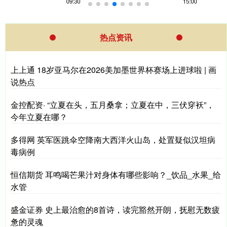
热点资讯
上上通 18岁亚马尔在2026美加墨世界杯赛场上进球啦 | 画
说热点
金控配资· “立夏在头，五月桑拿；立夏在中，三伏穿袄”，
今年立夏在哪？
多得网 英军医跳伞空降南大西洋火山岛，处置疑似汉坦病
毒病例
恒信期货 耳鸣喝芒果汁对身体有哪些影响？_饮品_水果_给
水管
盛金证券 史上最治愈的8首诗，读完豁然开朗，抚慰无数疲
惫的灵魂