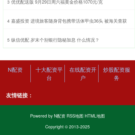
​优优配送版 9月29日周六福黄金价格1070元/克
3
​嘉盛投资 进境旅客随身背包携带活体甲虫36头 被海关查获
4
​纵信优配 岁末个别银行隐秘加息 什么情况？
5
N配资
十大配资平
在线配资开
炒股配资服
台
户
务
友情链接：
Powered by
N配资
RSS地图
HTML地图
Copyright
© 2013-2025