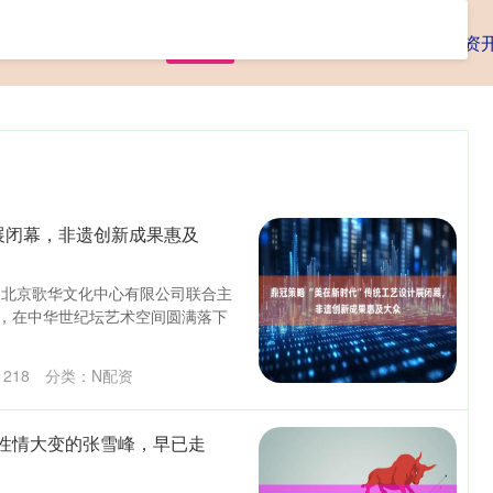
首页
N配资
十大配资平台
在线配资
计展闭幕，非遗创新成果惠及
、北京歌华文化中心有限公司联合主
展，在中华世纪坛艺术空间圆满落下
：
218
分类：
N配资
性情大变的张雪峰，早已走