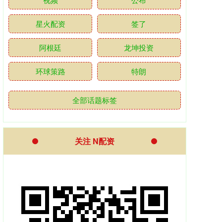
星火配资
签了
阿根廷
龙坤投资
环球策路
特朗
全部话题标签
关注 N配资