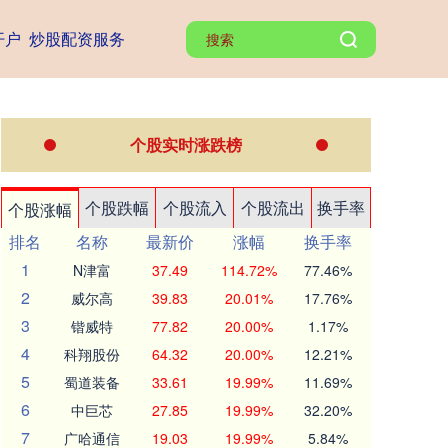
开户
炒股配资服务
个股实时涨跌榜
个股跌幅
个股流入
个股流出
换手率
个股涨幅
排名
名称
最新价
涨幅
换手率
1
N津富
37.49
114.72%
77.46%
2
威尔高
39.83
20.01%
17.76%
3
锴威特
77.82
20.00%
1.17%
4
科翔股份
64.32
20.00%
12.21%
5
蜀道装备
33.61
19.99%
11.69%
6
中巨芯
27.85
19.99%
32.20%
7
广哈通信
19.03
19.99%
5.84%