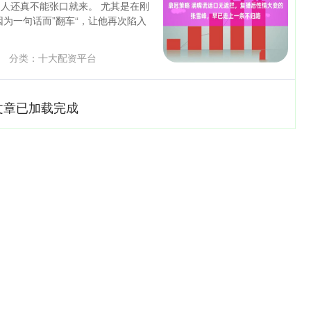
人还真不能张口就来。 尤其是在刚
为一句话而”翻车“，让他再次陷入
分类：
十大配资平台
文章已加载完成
指
14110.12
沪深300
4651
-34.08
-0.24%