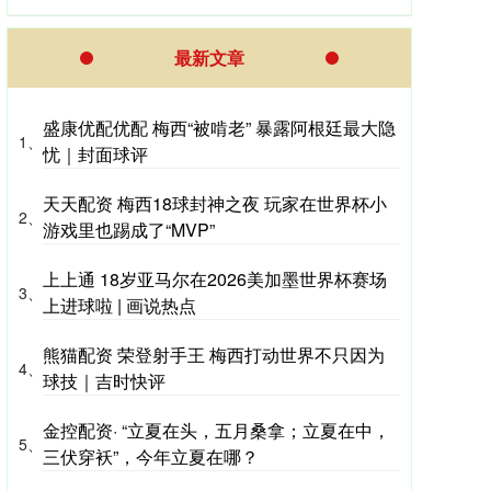
最新文章
盛康优配优配 梅西“被啃老” 暴露阿根廷最大隐
1、
忧｜封面球评
天天配资 梅西18球封神之夜 玩家在世界杯小
2、
游戏里也踢成了“MVP”
上上通 18岁亚马尔在2026美加墨世界杯赛场
3、
上进球啦 | 画说热点
熊猫配资 荣登射手王 梅西打动世界不只因为
4、
球技｜吉时快评
金控配资· “立夏在头，五月桑拿；立夏在中，
5、
三伏穿袄”，今年立夏在哪？