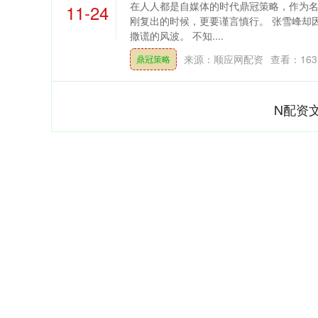
在人人都是自媒体的时代鼎冠策略，作为名
11-24
刚复出的时候，更要谨言慎行。 张雪峰却因
撒谎的风波。 不知....
来源：顺应网配资
查看：
163
鼎冠策略
N配资
上证指数
3900.35
深证成
21.92
0.57%