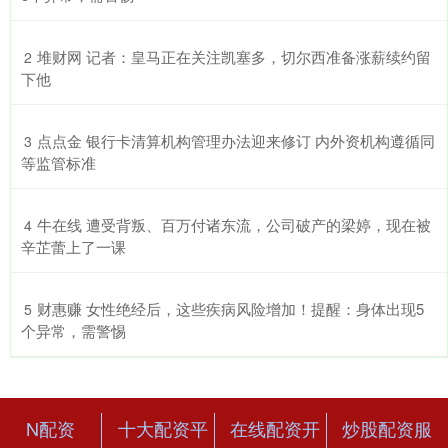
​堆财网 记者：皇马正在关注凯塞多，切尔西准备涨薪续约留
2
下他
​点点金 银行卡清算机构管理办法迎来修订 内外资机构遵循同
3
等监管标准
​牛在线 遭受背叛、百万付诸东流，公司破产的梁婷，现在被
4
辛芷蕾上了一课
​财惠赚 女性绝经后，这些疾病风险增加！提醒：身体出现5
5
个异常，需警惕
N配资
十大配资平
在线配资开
炒股配资服