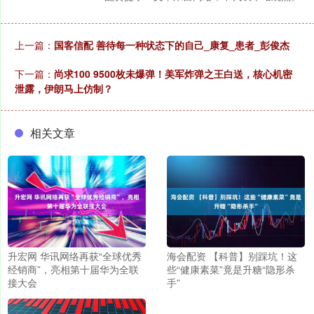
上一篇：
国客信配 善待每一种状态下的自己_康复_患者_彭俊杰
下一篇：
尚求100 9500枚未爆弹！美军炸弹之王白送，核心机密
泄露，伊朗马上仿制？
相关文章
升宏网 华讯网络再获“全球优秀
海会配资 【科普】别踩坑！这
经销商”，亮相第十届华为全联
些“健康素菜”竟是升糖“隐形杀
接大会
手”