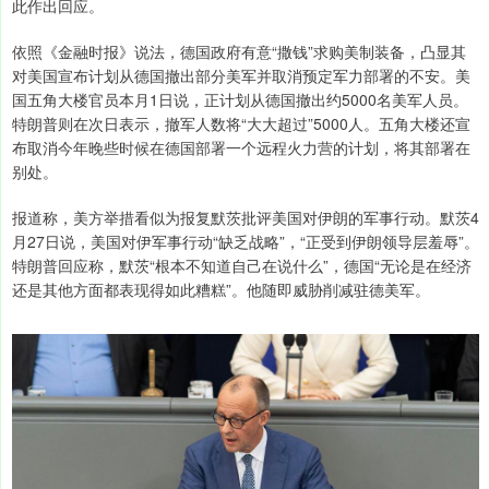
此作出回应。
依照《金融时报》说法，德国政府有意“撒钱”求购美制装备，凸显其
对美国宣布计划从德国撤出部分美军并取消预定军力部署的不安。美
国五角大楼官员本月1日说，正计划从德国撤出约5000名美军人员。
特朗普则在次日表示，撤军人数将“大大超过”5000人。五角大楼还宣
布取消今年晚些时候在德国部署一个远程火力营的计划，将其部署在
别处。
报道称，美方举措看似为报复默茨批评美国对伊朗的军事行动。默茨4
月27日说，美国对伊军事行动“缺乏战略”，“正受到伊朗领导层羞辱”。
特朗普回应称，默茨“根本不知道自己在说什么”，德国“无论是在经济
还是其他方面都表现得如此糟糕”。他随即威胁削减驻德美军。