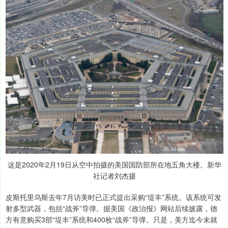
这是2020年2月19日从空中拍摄的美国国防部所在地五角大楼。新华
社记者刘杰摄
皮斯托里乌斯去年7月访美时已正式提出采购“堤丰”系统。该系统可发
射多型武器，包括“战斧”导弹。据美国《政治报》网站后续披露，德
方有意购买3部“堤丰”系统和400枚“战斧”导弹。只是，美方迄今未就