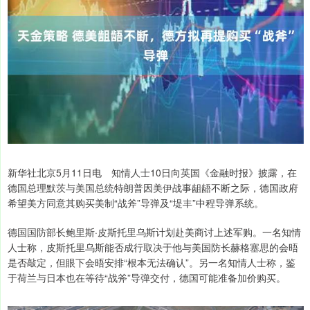
新华社北京5月11日电 知情人士10日向英国《金融时报》披露，在
德国总理默茨与美国总统特朗普因美伊战事龃龉不断之际，德国政府
希望美方同意其购买美制“战斧”导弹及“堤丰”中程导弹系统。
德国国防部长鲍里斯·皮斯托里乌斯计划赴美商讨上述军购。一名知情
人士称，皮斯托里乌斯能否成行取决于他与美国防长赫格塞思的会晤
是否敲定，但眼下会晤安排“根本无法确认”。另一名知情人士称，鉴
于荷兰与日本也在等待“战斧”导弹交付，德国可能准备加价购买。