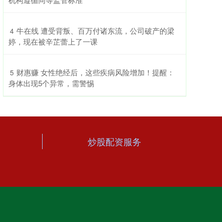
​牛在线 遭受背叛、百万付诸东流，公司破产的梁
4
婷，现在被辛芷蕾上了一课
​财惠赚 女性绝经后，这些疾病风险增加！提醒：
5
身体出现5个异常，需警惕
炒股配资服务