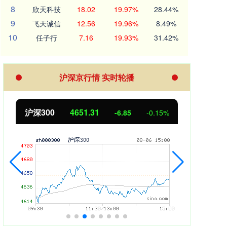
8
欣天科技
18.02
19.97%
28.44%
9
飞天诚信
12.56
19.96%
8.49%
10
任子行
7.16
19.93%
31.42%
沪深京行情 实时轮播
北证50
1122.88
创业
3.42
0.30%