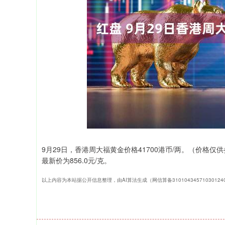
深证成指
14110.12
21.92
0.57%
-34.08
9月29日，香港周大福黄金价格41700港币/两。（价格仅
最新价为856.0元/克。
以上内容为本站据公开信息整理，由AI算法生成（网信算备3101043457103012