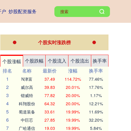
开户
炒股配资服务
个股实时涨跌榜
个股跌幅
个股流入
个股流出
换手率
个股涨幅
排名
名称
最新价
涨幅
换手率
1
N津富
37.49
114.72%
77.46%
2
威尔高
39.83
20.01%
17.76%
3
锴威特
77.82
20.00%
1.17%
4
科翔股份
64.32
20.00%
12.21%
5
蜀道装备
33.61
19.99%
11.69%
6
中巨芯
27.85
19.99%
32.20%
7
广哈通信
19.03
19.99%
5.84%