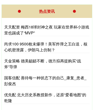
热点资讯
天天配资 梅西18球封神之夜 玩家在世界杯小游戏
里也踢成了“MVP”
尚求100 9500枚未爆弹！美军炸弹之王白送，核
心机密泄露，伊朗马上仿制？
天金策略 德美龃龉不断，德方拟再提购买“战
斧”导弹
国客信配 善待每一种状态下的自己_康复_患者_
彭俊杰
优先配 北大历史系教授新作，还原“爱看地图”的
乾隆