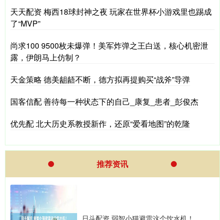
天天配资 梅西18球封神之夜 玩家在世界杯小游戏里也踢成
了“MVP”
尚求100 9500枚未爆弹！美军炸弹之王白送，核心机密泄
露，伊朗马上仿制？
天金策略 德美龃龉不断，德方拟再提购买“战斧”导弹
国客信配 善待每一种状态下的自己_康复_患者_彭俊杰
优先配 北大历史系教授新作，还原“爱看地图”的乾隆
推荐资讯
日斗配资 弱智小猫避雷这个饮水机！