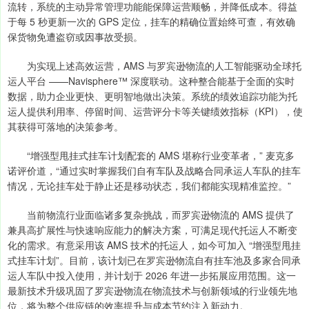
流转，系统的主动异常管理功能能保障运营顺畅，并降低成本。得益
于每 5 秒更新一次的 GPS 定位，挂车的精确位置始终可查，有效确
保货物免遭盗窃或因事故受损。
为实现上述高效运营，AMS 与罗宾逊物流的人工智能驱动全球托
运人平台 ——Navisphere™ 深度联动。这种整合能基于全面的实时
数据，助力企业更快、更明智地做出决策。系统的绩效追踪功能为托
运人提供利用率、停留时间、运营评分卡等关键绩效指标（KPI），使
其获得可落地的决策参考。
“增强型甩挂式挂车计划配套的 AMS 堪称行业变革者，” 麦克多
诺评价道，“通过实时掌握我们自有车队及战略合同承运人车队的挂车
情况，无论挂车处于静止还是移动状态，我们都能实现精准监控。”
当前物流行业面临诸多复杂挑战，而罗宾逊物流的 AMS 提供了
兼具高扩展性与快速响应能力的解决方案，可满足现代托运人不断变
化的需求。有意采用该 AMS 技术的托运人，如今可加入 “增强型甩挂
式挂车计划”。目前，该计划已在罗宾逊物流自有挂车池及多家合同承
运人车队中投入使用，并计划于 2026 年进一步拓展应用范围。这一
最新技术升级巩固了罗宾逊物流在物流技术与创新领域的行业领先地
位，将为整个供应链的效率提升与成本节约注入新动力。