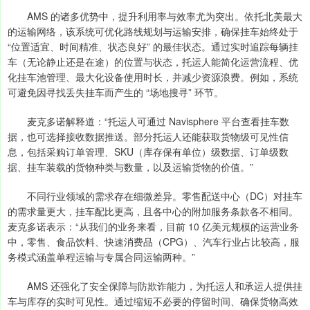
AMS 的诸多优势中，提升利用率与效率尤为突出。依托北美最大
的运输网络，该系统可优化路线规划与运输安排，确保挂车始终处于
“位置适宜、时间精准、状态良好” 的最佳状态。通过实时追踪每辆挂
车（无论静止还是在途）的位置与状态，托运人能简化运营流程、优
化挂车池管理、最大化设备使用时长，并减少资源浪费。例如，系统
可避免因寻找丢失挂车而产生的 “场地搜寻” 环节。
麦克多诺解释道：“托运人可通过 Navisphere 平台查看挂车数
据，也可选择接收数据推送。部分托运人还能获取货物级可见性信
息，包括采购订单管理、SKU（库存保有单位）级数据、订单级数
据、挂车装载的货物种类与数量，以及运输货物的价值。”
不同行业领域的需求存在细微差异。零售配送中心（DC）对挂车
的需求量更大，挂车配比更高，且各中心的附加服务条款各不相同。
麦克多诺表示：“从我们的业务来看，目前 10 亿美元规模的运营业务
中，零售、食品饮料、快速消费品（CPG）、汽车行业占比较高，服
务模式涵盖单程运输与专属合同运输两种。”
AMS 还强化了安全保障与防欺诈能力，为托运人和承运人提供挂
车与库存的实时可见性。通过缩短不必要的停留时间、确保货物高效