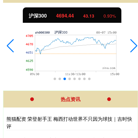
4.44
北证50
113
43.13
0.93%
热点资讯
熊猫配资 荣登射手王 梅西打动世界不只因为球技｜吉时快
评