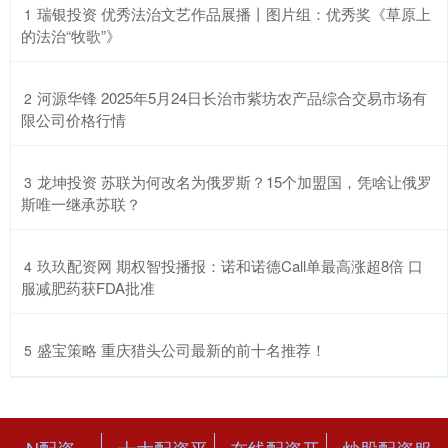
​瑞银投资 优秀法治文艺作品展播丨图片组：优秀奖《草原上
1
的法治“牧歌”》
​河源华锋 2025年5月24日长治市紫坊农产品综合交易市场有
2
限公司价格行情
​龙坤投资 苏联为何改名为俄罗斯？15个加盟国，凭啥让俄罗
3
斯唯一继承苏联？
​玖玖配资网 期权智投播报：诺和诺德Call单最高涨超8倍 口
4
服减肥药获FDA批准
​盛宝策略 重庆猎头公司最新的前十名推荐！
5
N配资
十大配资平
在线配资开
炒股配资服