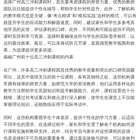
选择广州高三冲刺课程时，首先要考虑课程的师资力量。优秀的教师
团队往往能提供个性化辅导，帮助学生针对性提升。此外，了解机构
的教学模式也是关键，像“考点精讲”和“模拟实战”这样的模式，可以有
效提升学生的应试能力和解题速度。同时，建议家长和学生多参考其
他学员的反馈，评估课程的口碑。此外，不同机构可能会提供不同的
课时安排和学习资源，选择时要确保这些与学生的实际需求相符，以
达到最佳效果。最后，可以亲身试听几节课，直观感受教学氛围和效
果，为选课提供更多依据。
揭秘广州前十位高三冲刺课程的内幕
在广州，许多高三冲刺课程因其优秀的教学质量和突出的口碑而脱颖
而出，这其中值得关注的前十位课程，各有其独特之处。这些机构通
常拥有雄厚的师资力量，如师范大学的资深教师，他们运用多样化的
教学方法帮助学生巩固知识和提升解题能力。此外，课程设置也十分
精细，通过对考试重点和难点进行深入解析，使学生在课堂上不仅能
掌握理论知识，还能熟练应用于实际考试中。
同时，这些机构重视学生个体差异，提供个性化的学习方案，以适应
不同学生的需求。在选择过程中，家长和学生需了解各个机构如何进
行课程实施和教研支持。此外，结合学员与家长对这些课程的反馈，
也是选择时不可忽视的重要参考。通过真实体验与评价，可以有效判