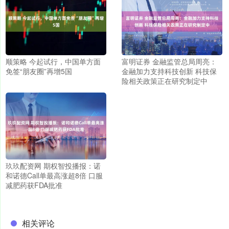
顺策略 今起试行，中国单方面
富明证券 金融监管总局周亮：
免签“朋友圈”再增5国
金融加力支持科技创新 科技保
险相关政策正在研究制定中
玖玖配资网 期权智投播报：诺
和诺德Call单最高涨超8倍 口服
减肥药获FDA批准
相关评论