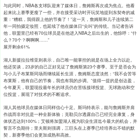
与此同时，NBA各支球队迎来了媒体日，詹姆斯再次成为焦点。他看
起来比上赛季更瘦了一些，并在接受采访时开玩笑地提到东契奇的减
重：“糟糕，我得跟上他的节奏了！”这一天，詹姆斯和儿子连续第二
年一同拍摄定妆照，也延续了他在媒体日“尖叫”的传统。当记者告诉
他，联盟里已经有70位球员是在他进入NBA之后出生的，他惊呼：“什
么？70个？啊啊啊……”
展开剩余61%
湖人新援拉拉维亚则表示，自己唯一能掌控的就是在场上全力以赴。
他还笑谈，23岁的自己正好见证了詹姆斯第23个赛季。至于是否会为
与小儿子布莱斯同场而继续延长生涯，詹姆斯态度淡然：“我不会苦等
布莱斯，他有自己的节奏，我也有我的步调。”值得一提的是创达盈，
今年夏天，联盟现役最年长的球员仍在苦练接球投篮、无球跑动和空
位投篮，展现了对技术的不断追求。
湖人其他球员在媒体日同样信心十足。斯玛特表示，能与詹姆斯并肩
作战而非对抗是一种全新体验；克勒贝尔透露自己已经完全康复，身
体状态达到100%；艾顿将加盟湖人视为职业生涯迄今最大的机会，并
誓言不负期待；里夫斯则强调，三巨头在上赛季已经培养出不错的默
契，新赛季他们会更加成熟和高效。