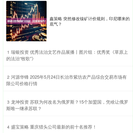
鑫策略 突然修改镍矿计价规则，印尼哪来的
底气？
​瑞银投资 优秀法治文艺作品展播丨图片组：优秀奖《草原上
1
的法治“牧歌”》
​河源华锋 2025年5月24日长治市紫坊农产品综合交易市场有
2
限公司价格行情
​龙坤投资 苏联为何改名为俄罗斯？15个加盟国，凭啥让俄罗
3
斯唯一继承苏联？
​盛宝策略 重庆猎头公司最新的前十名推荐！
4