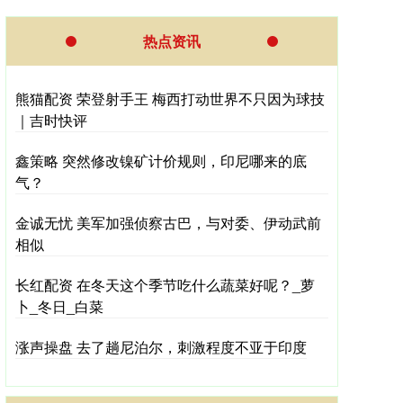
热点资讯
熊猫配资 荣登射手王 梅西打动世界不只因为球技
｜吉时快评
鑫策略 突然修改镍矿计价规则，印尼哪来的底
气？
金诚无忧 美军加强侦察古巴，与对委、伊动武前
相似
长红配资 在冬天这个季节吃什么蔬菜好呢？_萝
卜_冬日_白菜
涨声操盘 去了趟尼泊尔，刺激程度不亚于印度