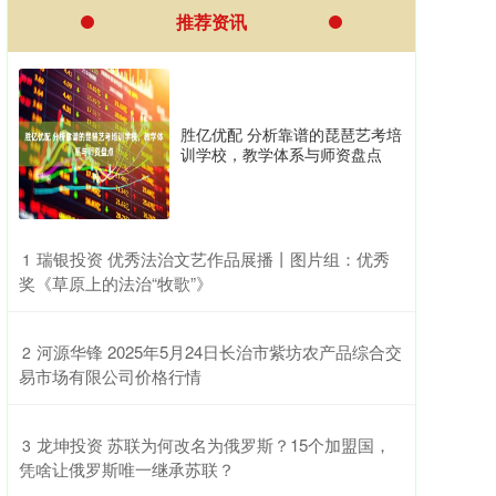
推荐资讯
胜亿优配 分析靠谱的琵琶艺考培
训学校，教学体系与师资盘点
​瑞银投资 优秀法治文艺作品展播丨图片组：优秀
1
奖《草原上的法治“牧歌”》
​河源华锋 2025年5月24日长治市紫坊农产品综合交
2
易市场有限公司价格行情
​龙坤投资 苏联为何改名为俄罗斯？15个加盟国，
3
凭啥让俄罗斯唯一继承苏联？