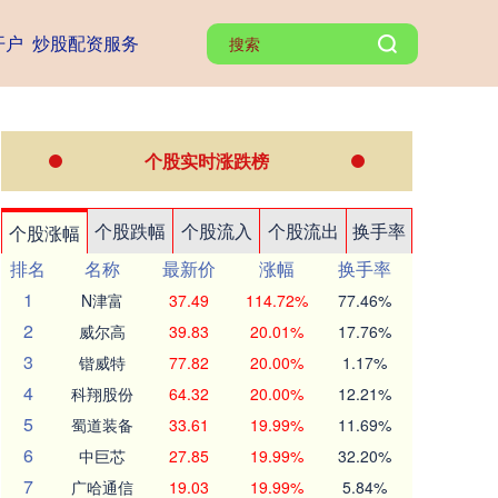
开户
炒股配资服务
个股实时涨跌榜
个股跌幅
个股流入
个股流出
换手率
个股涨幅
排名
名称
最新价
涨幅
换手率
1
N津富
37.49
114.72%
77.46%
2
威尔高
39.83
20.01%
17.76%
3
锴威特
77.82
20.00%
1.17%
4
科翔股份
64.32
20.00%
12.21%
5
蜀道装备
33.61
19.99%
11.69%
6
中巨芯
27.85
19.99%
32.20%
7
广哈通信
19.03
19.99%
5.84%