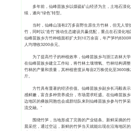
多年前，仙峰苗族乡以煤硫矿山经济为主，土地石漠化严重
续，遂向“绿色”转型。
当时，仙峰山顶有2万多亩野生原生方竹林，但无人管护
竹，同时以“造竹”推动生态建设共赢优配，重点在石漠化
仙峰苗族乡方竹种植面积扩大到10万余亩，年产笋约8300
人均增收3200余元。
为了提高竹子的种植效率，仙峰苗族乡与浙江农林大学等
在仙峰苗族乡建立工作站，将竹林土壤增氧、竹林结构调整
竹林的产量和质量，其种植密度从每亩2万株优化至3600株左
斤。
方竹具有显著的经济价值。仙峰苗族乡副乡长冯毅表示，
感鲜嫩，富含多种营养成分，市场需求旺盛。在仙峰苗族乡
边地区的彝族同胞也会成群结队来到仙峰苗族乡参与竹笋采
流交融。”
围绕竹笋，当地形成了完善的产业链条。新鲜采摘的竹笋
晨采挖，通过空运，新鲜的竹笋当天就能出现在沿海地区的