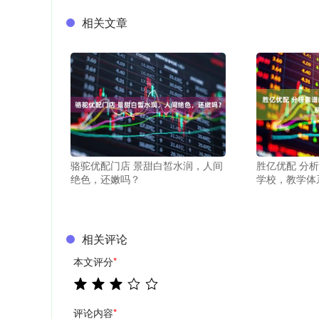
相关文章
骆驼优配门店 景甜白皙水润，人间
胜亿优配 分
绝色，还嫩吗？
学校，教学体
相关评论
本文评分
*
评论内容
*