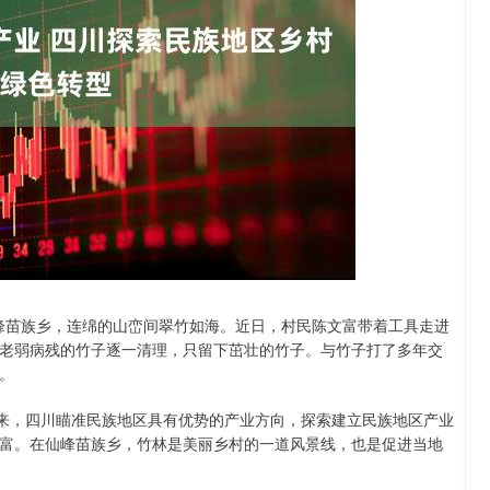
沪深300
4651.31
-0.24%
-6.85
-0.15%
峰苗族乡，连绵的山峦间翠竹如海。近日，村民陈文富带着工具走进
老弱病残的竹子逐一清理，只留下茁壮的竹子。与竹子打了多年交
。
来，四川瞄准民族地区具有优势的产业方向，探索建立民族地区产业
富。在仙峰苗族乡，竹林是美丽乡村的一道风景线，也是促进当地