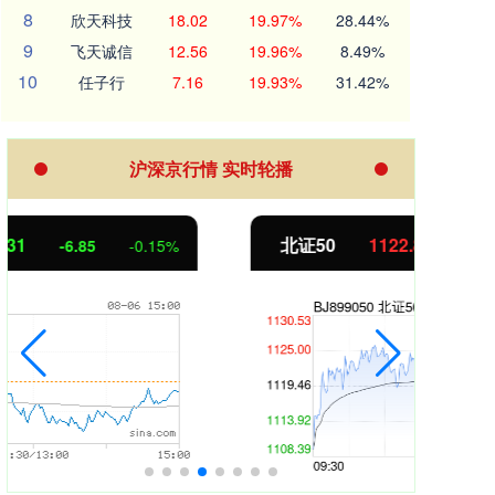
8
欣天科技
18.02
19.97%
28.44%
9
飞天诚信
12.56
19.96%
8.49%
10
任子行
7.16
19.93%
31.42%
沪深京行情 实时轮播
北证50
1122.88
创业
3.42
0.30%