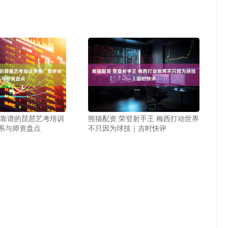
析靠谱的琵琶艺考培训
熊猫配资 荣登射手王 梅西打动世界
系与师资盘点
不只因为球技｜吉时快评