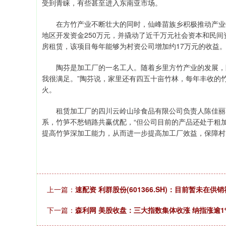
受到青睐，有些甚至进入东南亚市场。
在方竹产业不断壮大的同时，仙峰苗族乡积极推动产业链
地区开发资金250万元，并撬动了近千万元社会资本和民间
房租赁，该项目每年能够为村资公司增加约17万元的收益
陶芬是加工厂的一名工人。随着乡里方竹产业的发展，陶
我很满足。”陶芬说，家里还有四五十亩竹林，每年丰收的
火。
租赁加工厂的四川云岭山珍食品有限公司负责人陈佳丽表
系，竹笋不愁销路共赢优配，“但公司目前的产品还处于粗
提高竹笋深加工能力，从而进一步提高加工厂效益，保障村民
上一篇：
速配资 利群股份(601366.SH)：目前暂未在
下一篇：
森利网 美股收盘：三大指数集体收涨 纳指涨逾1