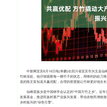
深证成指
14110.12
21.92
0.57%
-34.08
中新网宜宾6月16日电(单鹏)在四川省宜宾市兴文县仙
竹林深处。他仔细观察每一棵竹子的状态，用锋利的砍刀将
道的陈文富知道共赢优配，合理的密度能让竹林更好地生长
仙峰苗族乡是中国林学会认定的“中国方竹之乡”。近年
发展基金，推进民族村寨产业振兴发展，带动农牧民增收致
乡村振兴的“绿色引擎”。