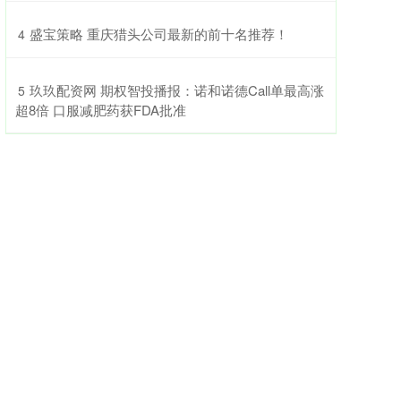
​盛宝策略 重庆猎头公司最新的前十名推荐！
4
​玖玖配资网 期权智投播报：诺和诺德Call单最高涨
5
超8倍 口服减肥药获FDA批准