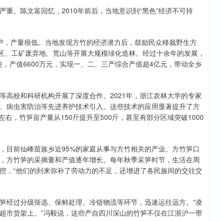
。陈文富回忆，2010年前后，当地意识到“黑色”经济不可持
，产量很低。当地发现方竹的经济潜力后，鼓励民众移栽野生方
地区、工矿废弃地、荒山等开展大规模绿化造林。经过十余年的发展，
吨，产值6600万元，实现一、二、三产综合产值超4亿元，带动全乡
高校和科研机构开展了深度合作。2021年，浙江农林大学的专家
、病虫害防治等先进养护技术引入。这些技术的应用显著提升了方
右，竹笋亩产量从150斤提升至500斤，甚至有部分区域突破1000
目前仙峰苗族乡近95%的家庭从事与方竹相关的产业。方竹笋口
，方竹笋的采摘量和产值逐年增长。每年秋季采笋时节，生活在周
挖，“他们的到来弥补了劳动力的不足，还增进了各民族间的交往交
经过分级筛选、保鲜处理、冷链物流等环节，迅速运往远方。“凌
超市货架上。”冯毅说，这些产自四川深山的竹笋不仅在江浙沪一带